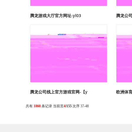
腾龙游戏大厅官方网址-yl03
腾龙公司
腾龙公司线上官方游戏官网-【y
欧洲体育
共有
1860
条记录 当前页
4
/155
次序 37-48