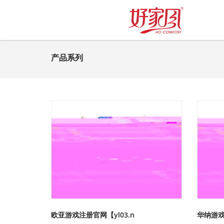
产品系列
欧亚游戏注册官网【yl03.n
华纳游戏