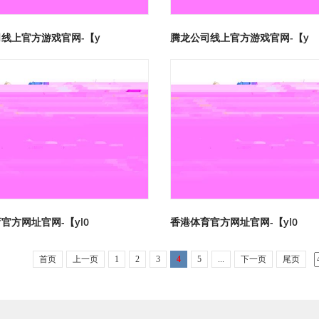
线上官方游戏官网-【y
腾龙公司线上官方游戏官网-【y
官方网址官网-【yl0
香港体育官方网址官网-【yl0
首页
上一页
1
2
3
4
5
...
下一页
尾页