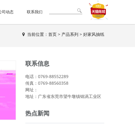
公司动态
联系我们
当前位置：
首页
>
产品系列
>
好家风抽纸
联系信息
电话：0769-88552289
传真：0769-88560358
网址：
地址：广东省东莞市望牛墩镇锦涡工业区
热点新闻