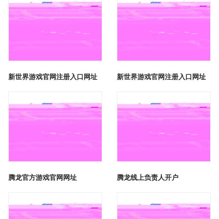
新世界游戏官网注册入口网址
新世界游戏官网注册入口网址
腾龙官方游戏官网网址
腾龙线上负责人开户