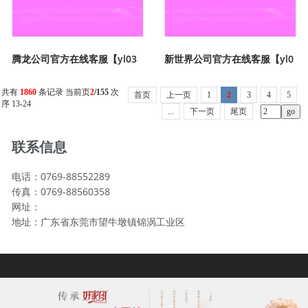
腾龙公司官方在线客服【yl03
新世界公司官方在线客服【yl0
共有
1860
条记录 当前页
2
/155
次
首页
上一页
1
2
3
4
5
序 13-24
...
下一页
尾页
联系信息
电话：0769-88552289
传真：0769-88560358
网址：
地址：广东省东莞市望牛墩镇锦涡工业区