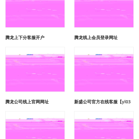
腾龙上下分客服开户
腾龙线上会员登录网址
腾龙公司线上官网网址
新盛公司官方在线客服【yl03