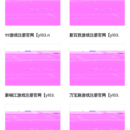
99游戏注册官网【yl03.n
新百胜游戏注册官网【yl03.
新锦江游戏注册官网【yl03.
万宝路游戏注册官网【yl03.