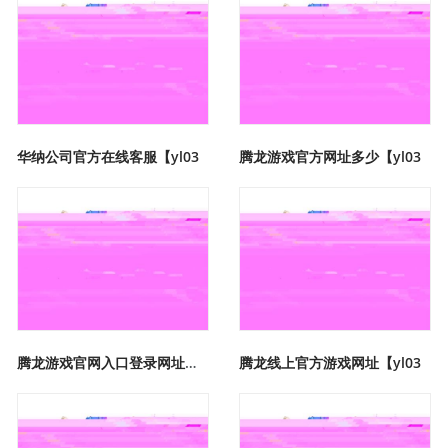
华纳公司官方在线客服【yl03
腾龙游戏官方网址多少【yl03
腾龙游戏官网入口登录网址【yl
腾龙线上官方游戏网址【yl03