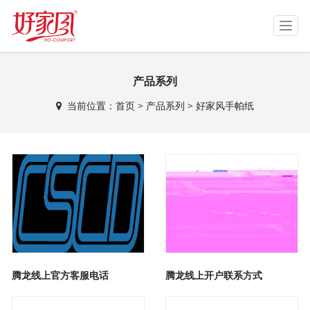
T
o
g
g
产品系列
l
e
当前位置：
首页
>
产品系列
>
好家风手帕纸
n
a
v
i
g
a
t
i
o
n
腾龙线上官方客服电话
腾龙线上开户联系方式