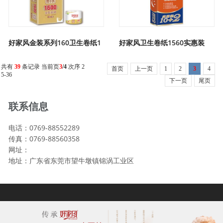
好家风金装系列160卫生卷纸1
好家风卫生卷纸1560实惠装
共有
39
条记录 当前页
3
/4
次序 2
首页
上一页
1
2
3
4
5-36
下一页
尾页
联系信息
电话：0769-88552289
传真：0769-88560358
网址：
地址：广东省东莞市望牛墩镇锦涡工业区