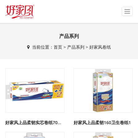
T
o
g
g
产品系列
l
e
当前位置：
首页
>
产品系列
>
好家风卷纸
n
a
v
i
g
a
t
i
o
n
好家风上品柔韧实芯卷纸70克1
好家风上品柔韧160卫生卷纸1