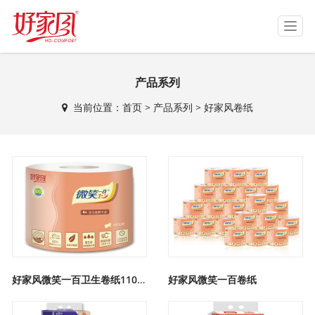
T
o
g
g
产品系列
l
e
当前位置：
首页
>
产品系列
>
好家风卷纸
n
a
v
i
g
a
t
i
o
n
好家风微笑一百卫生卷纸110克
好家风微笑一百卷纸