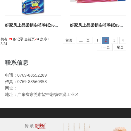
好家风上品柔韧实芯卷纸96克1
好家风上品柔韧实芯卷纸85克1
共有
39
条记录 当前页
2
/4
次序 1
首页
上一页
1
2
3
4
3-24
下一页
尾页
联系信息
电话：0769-88552289
传真：0769-88560358
网址：
地址：广东省东莞市望牛墩镇锦涡工业区