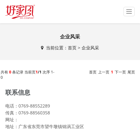
T
o
g
g
企业风采
l
e
当前位置：
首页
>
企业风采
n
a
v
i
共有
0
条记录 当前页
1
/1
次序 1-
首页
上一页
1
下一页
尾页
g
0
a
t
联系信息
i
o
电话：0769-88552289
n
传真：0769-88560358
网址：
地址：广东省东莞市望牛墩镇锦涡工业区