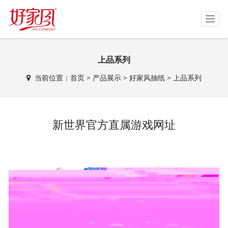
T
o
g
g
上品系列
l
e
当前位置：
首页
>
产品展示
>
好家风抽纸
>
上品系列
n
a
v
i
新世界官方直属游戏网址
g
a
t
i
o
n