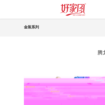
金装系列
腾