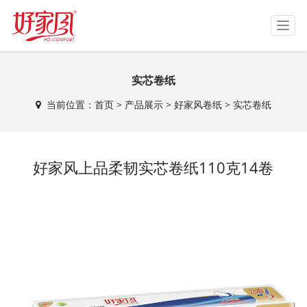
T
o
g
g
实芯卷纸
l
e
当前位置：
首页
>
产品展示
>
好家风卷纸
>
实芯卷纸
n
a
v
i
好家风上品柔韧实芯卷纸110克14卷
g
a
t
i
o
n