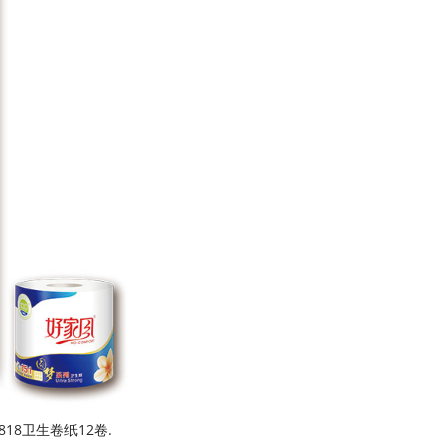
8卫生卷纸12卷.