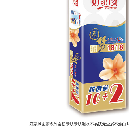
好家风圆梦系列柔韧亲肤亲肤湿水不易破无尘屑不漂白181