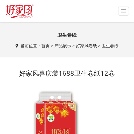
T
o
g
g
卫生卷纸
l
e
当前位置：
首页
>
产品展示
>
好家风卷纸
>
卫生卷纸
n
a
v
i
好家风喜庆装1688卫生卷纸12卷
g
a
t
i
o
n